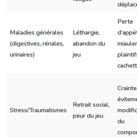
déplac
Perte
Maladies générales
Léthargie,
d’appét
(digestives, rénales,
abandon du
miaule
urinaires)
jeu
plaintif
cachet
Crainte
évitem
Retrait social,
Stress/Traumatismes
modific
peur du jeu
du
compo