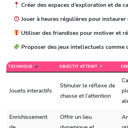
Créer des espaces d’exploration et de c
Jouer à heures régulières pour instaurer
Utiliser des friandises pour motiver et 
Proposer des jeux intellectuels comme 
TECHNIQUE
OBJECTIF ATTEINT
EX
Ca
Stimuler le réflexe de
Jouets interactifs
pl
chasse et l’attention
al
Enrichissement
Offrir un lieu
Ar
de
dynamique et
gr