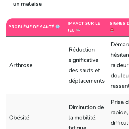
un malaise
IMPACT SUR LE
SIGNES 
PROBLÈME DE SANTÉ
JEU
Démar
Réduction
hésitan
significative
Arthrose
raideur
des sauts et
douleu
déplacements
ressen
Prise 
Diminution de
rapide,
Obésité
la mobilité,
difficu
fatigue