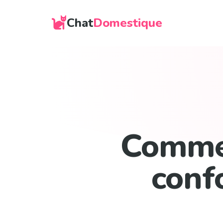
Chat
Domestique
Commen
conf