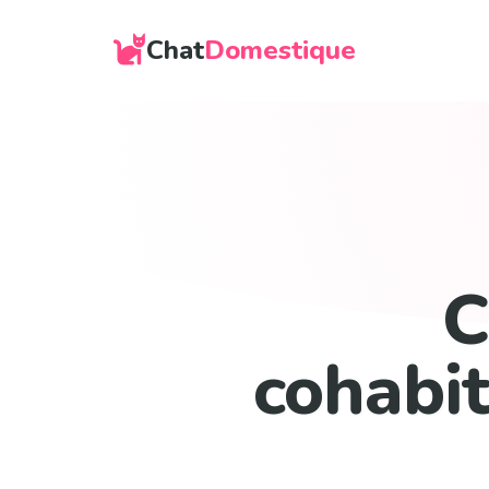
Chat
Domestique
C
cohabit