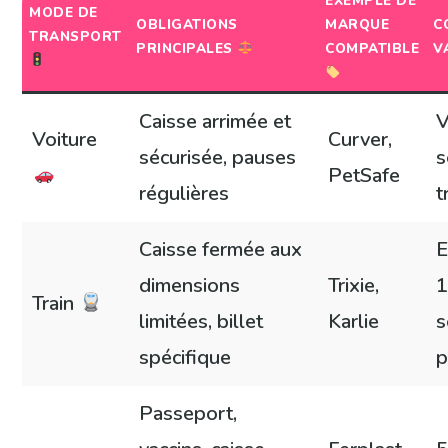
EXEMPLE DE
MODE DE
OBLIGATIONS
MARQUE
C
TRANSPORT
PRINCIPALES
COMPATIBLE
V
Caisse arrimée et
V
Voiture
Curver,
sécurisée, pauses
s
PetSafe
régulières
t
Caisse fermée aux
E
dimensions
Trixie,
1
Train
limitées, billet
Karlie
s
spécifique
p
Passeport,