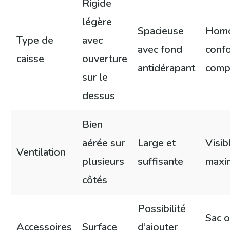
Rigide
légère
Spacieuse
Hom
Type de
avec
avec fond
confo
caisse
ouverture
antidérapant
comp
sur le
dessus
Bien
aérée sur
Large et
Visib
Ventilation
plusieurs
suffisante
maxi
côtés
Possibilité
Sac 
Accessoires
Surface
d’ajouter