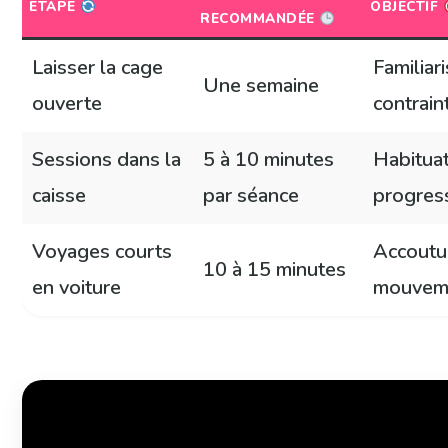
ETAPE
OBJECTIF
RECOMMANDÉE
Laisser la cage
Familiar
Une semaine
ouverte
contrain
Sessions dans la
5 à 10 minutes
Habitua
caisse
par séance
progres
Voyages courts
Accoutu
10 à 15 minutes
en voiture
mouvem