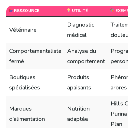
RESSOURCE
UTILITÉ
EXEM
Diagnostic
Traite
Vétérinaire
médical
douleu
Comportementaliste
Analyse du
Progr
fermé
comportement
person
Boutiques
Produits
Phéro
spécialisées
apaisants
arbres
Hill’s 
Marques
Nutrition
Purina
d’alimentation
adaptée
Plan