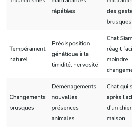
Traumatismes
maltraitances
maltraita
répétées
des gest
brusques
Chat Siam
Prédisposition
Tempérament
réagit fa
génétique à la
naturel
moindre
timidité, nervosité
changem
Déménagements,
Chat qui 
Changements
nouvelles
après l’a
brusques
présences
d’un chie
animales
maison