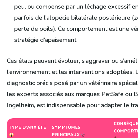
peu, ou compense par un léchage excessif en
parfois de l’alopécie bilatérale postérieure (
perte de poils). Ce comportement est une vér
stratégie d’apaisement.
Ces états peuvent évoluer, s’aggraver ou s’amél
l’environnement et les interventions adoptées.
diagnostic précis posé par un vétérinaire spécial
les experts associés aux marques PetSafe ou 
Ingelheim, est indispensable pour adapter le tr
CONSÉQUE
TYPE D’ANXIÉTÉ
SYMPTÔMES
COMPORT
PRINCIPAUX