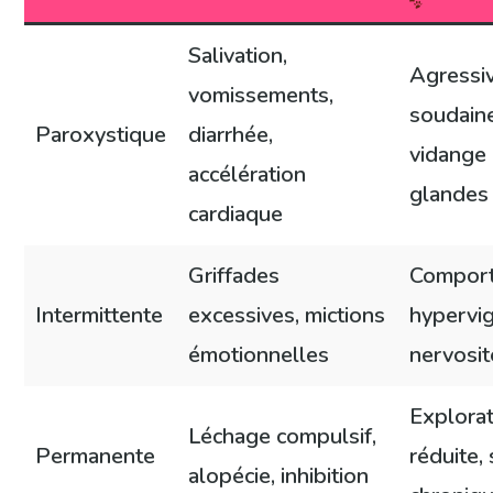
Salivation,
Agressiv
vomissements,
soudaine,
Paroxystique
diarrhée,
vidange
accélération
glandes
cardiaque
Griffades
Compor
Intermittente
excessives, mictions
hypervig
émotionnelles
nervosit
Explora
Léchage compulsif,
Permanente
réduite,
alopécie, inhibition