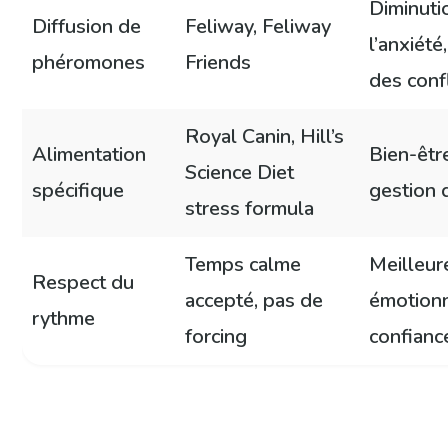
Diminuti
Diffusion de
Feliway, Feliway
l’anxiété
phéromones
Friends
des confl
Royal Canin, Hill’s
Alimentation
Bien-êtr
Science Diet
spécifique
gestion 
stress formula
Temps calme
Meilleur
Respect du
accepté, pas de
émotionn
rythme
forcing
confianc