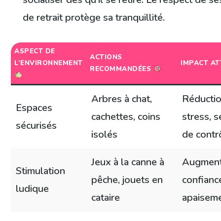
de retrait protège sa tranquillité.
ASPECT DE
ACTIONS
L’ENVIRONNEMENT
IMPACT A
RECOMMANDÉES
Arbres à chat,
Réducti
Espaces
cachettes, coins
stress, 
sécurisés
isolés
de contr
Jeux à la canne à
Augmenta
Stimulation
pêche, jouets en
confianc
ludique
cataire
apaisem