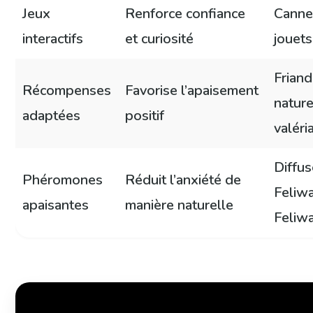
Jeux
Renforce confiance
Canne
interactifs
et curiosité
jouets
Friand
Récompenses
Favorise l’apaisement
nature
adaptées
positif
valéri
Diffus
Phéromones
Réduit l’anxiété de
Feliwa
apaisantes
manière naturelle
Feliw