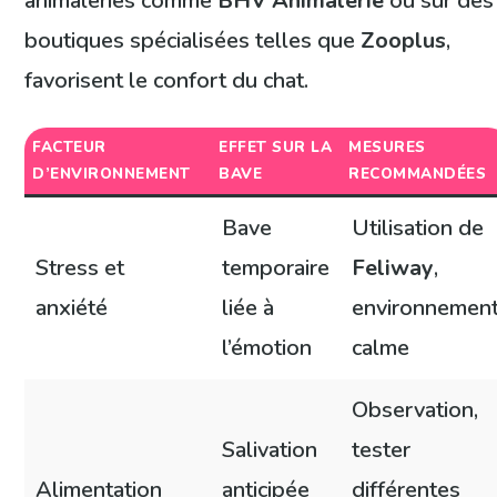
animaleries comme
BHV Animalerie
ou sur des
boutiques spécialisées telles que
Zooplus
,
favorisent le confort du chat.
FACTEUR
EFFET SUR LA
MESURES
D’ENVIRONNEMENT
BAVE
RECOMMANDÉES
Bave
Utilisation de
Stress et
temporaire
Feliway
,
anxiété
liée à
environnemen
l’émotion
calme
Observation,
Salivation
tester
Alimentation
anticipée
différentes