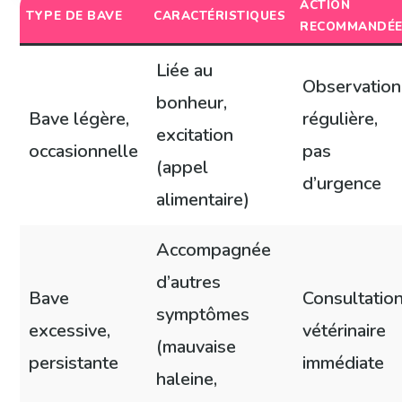
ACTION
TYPE DE BAVE
CARACTÉRISTIQUES
RECOMMANDÉ
Liée au
Observation
bonheur,
Bave légère,
régulière,
excitation
occasionnelle
pas
(appel
d’urgence
alimentaire)
Accompagnée
d’autres
Bave
Consultatio
symptômes
excessive,
vétérinaire
(mauvaise
persistante
immédiate
haleine,