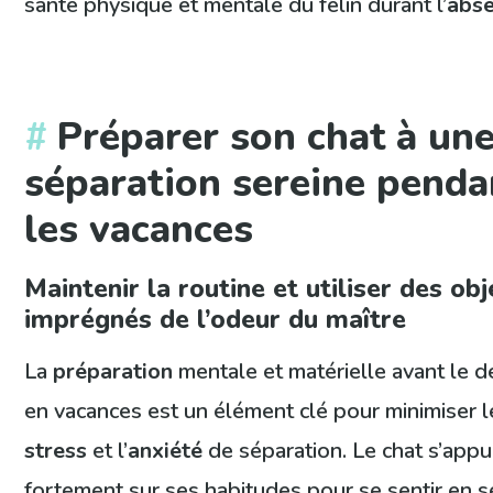
santé physique et mentale du félin durant l’
abs
Préparer son chat à un
séparation sereine penda
les vacances
Maintenir la routine et utiliser des obj
imprégnés de l’odeur du maître
La
préparation
mentale et matérielle avant le d
en vacances est un élément clé pour minimiser l
stress
et l’
anxiété
de séparation. Le chat s’appu
fortement sur ses habitudes pour se sentir en sé