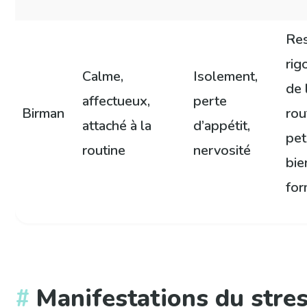
Re
rig
Calme,
Isolement,
de 
affectueux,
perte
Birman
rou
attaché à la
d’appétit,
pet
routine
nervosité
bie
fo
Manifestations du stres