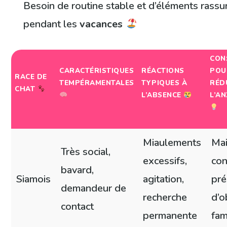
Besoin de routine stable et d’éléments rassu
pendant les
vacances
CON
CARACTÉRISTIQUES
RÉACTIONS
POU
RACE DE
TEMPÉRAMENTALES
TYPIQUES À
RÉD
CHAT
L’ABSENCE
L’AN
Miaulements
Mai
Très social,
excessifs,
con
bavard,
Siamois
agitation,
pr
demandeur de
recherche
d’o
contact
permanente
fam