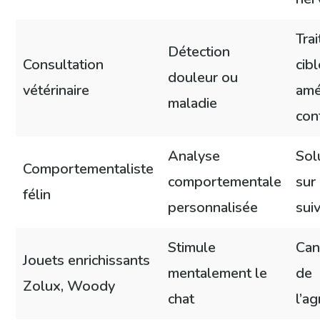
Tra
Détection
Consultation
cibl
douleur ou
vétérinaire
amé
maladie
con
Analyse
Sol
Comportementaliste
comportementale
sur
félin
personnalisée
sui
Stimule
Can
Jouets enrichissants
mentalement le
de
Zolux, Woody
chat
l’ag