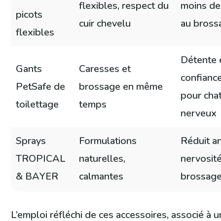
flexibles, respect du
moins de
picots
cuir chevelu
au bross
flexibles
Détente 
Gants
Caresses et
confiance
PetSafe de
brossage en même
pour cha
toilettage
temps
nerveux
Sprays
Formulations
Réduit an
TROPICAL
naturelles,
nervosit
& BAYER
calmantes
brossag
L’emploi réfléchi de ces accessoires, associé à 