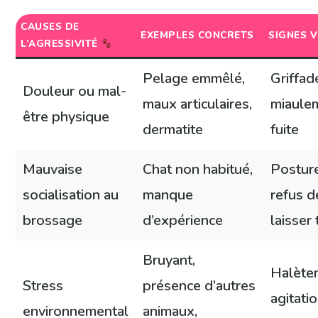
CAUSES DE
EXEMPLES CONCRETS
SIGNES V
L’AGRESSIVITÉ
Pelage emmêlé,
Griffad
Douleur ou mal-
maux articulaires,
miaule
être physique
dermatite
fuite
Mauvaise
Chat non habitué,
Posture
socialisation au
manque
refus d
brossage
d’expérience
laisser
Bruyant,
Halète
Stress
présence d’autres
agitatio
environnemental
animaux,