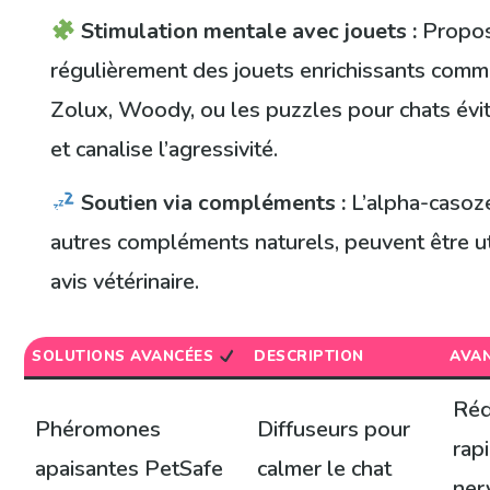
Stimulation mentale avec jouets :
Propo
régulièrement des jouets enrichissants com
Zolux, Woody, ou les puzzles pour chats évit
et canalise l’agressivité.
Soutien via compléments :
L’alpha-casoz
autres compléments naturels, peuvent être ut
avis vétérinaire.
SOLUTIONS AVANCÉES
DESCRIPTION
AVA
Réd
Phéromones
Diffuseurs pour
rap
apaisantes PetSafe
calmer le chat
ner