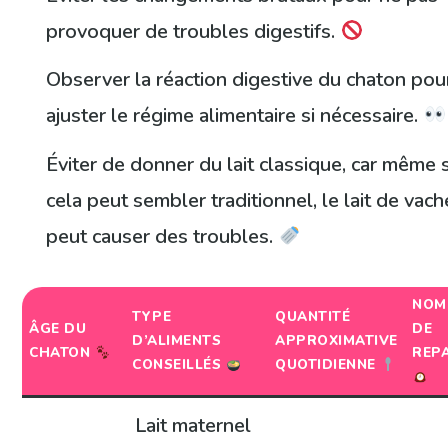
provoquer de troubles digestifs.
Observer la réaction digestive du chaton pou
ajuster le régime alimentaire si nécessaire.
Éviter de donner du lait classique, car même s
cela peut sembler traditionnel, le lait de vach
peut causer des troubles.
NOM
TYPE
QUANTITÉ
ÂGE DU
DE
D’ALIMENTS
APPROXIMATIVE
CHATON
REP
CONSEILLÉS
QUOTIDIENNE
Lait maternel