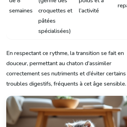
de 8
(germe des
poids et à
rep
semaines
croquettes et
l’activité
pâtées
spécialisées)
En respectant ce rythme, la transition se fait en
douceur, permettant au chaton d’assimiler
correctement ses nutriments et d’éviter certains
troubles digestifs, fréquents à cet âge sensible.