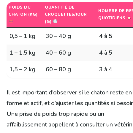
POIDS DU
QUANTITÉ DE
NOMBRE DE RE
CHATON (KG)
CROQUETTES/JOUR
QUOTIDIENS
(G)
0,5 – 1 kg
30 – 40 g
4 à 5
1 – 1,5 kg
40 – 60 g
4 à 5
1,5 – 2 kg
60 – 80 g
3 à 4
Il est important d’observer si le chaton reste en
forme et actif, et d’ajuster les quantités si besoi
Une prise de poids trop rapide ou un
affaiblissement appellent à consulter un vétérina