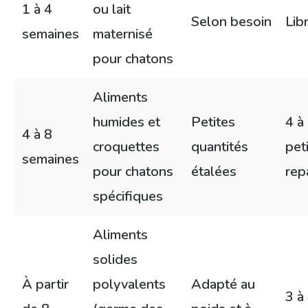
1 à 4
ou lait
Selon besoin
Lib
semaines
maternisé
pour chatons
Aliments
humides et
Petites
4 à
4 à 8
croquettes
quantités
pet
semaines
pour chatons
étalées
rep
spécifiques
Aliments
solides
À partir
polyvalents
Adapté au
3 à