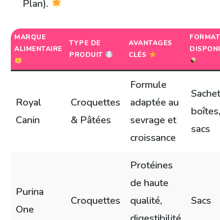
Plan).
MARQUE
FORMA
TYPE DE
AVANTAGES
ALIMENTAIRE
DISPON
PRODUIT
CLÉS
Formule
Sachet
Royal
Croquettes
adaptée au
boîtes
Canin
& Pâtées
sevrage et
sacs
croissance
Protéines
de haute
Purina
Croquettes
qualité,
Sacs
One
digestibilité