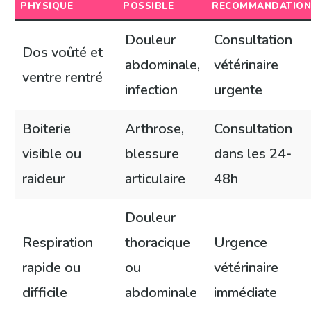
PHYSIQUE
POSSIBLE
RECOMMANDATIO
Douleur
Consultation
Dos voûté et
abdominale,
vétérinaire
ventre rentré
infection
urgente
Boiterie
Arthrose,
Consultation
visible ou
blessure
dans les 24-
raideur
articulaire
48h
Douleur
Respiration
thoracique
Urgence
rapide ou
ou
vétérinaire
difficile
abdominale
immédiate