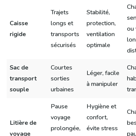
Ch
Trajets
Stabilité,
sen
Caisse
longs et
protection,
ou
rigide
transports
ventilation
lo
sécurisés
optimale
dis
Sac de
Courtes
Cha
Léger, facile
transport
sorties
hab
à manipuler
souple
urbaines
tra
Pause
Hygiène et
Cha
voyage
confort,
Litière de
bes
prolongée,
évite stress
voyage
pa