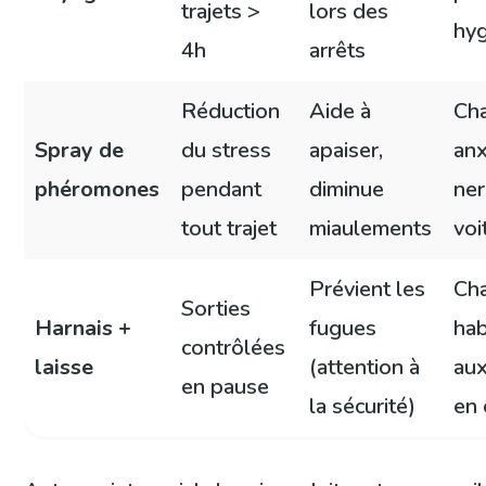
trajets >
lors des
hyg
4h
arrêts
Réduction
Aide à
Ch
Spray de
du stress
apaiser,
anx
phéromones
pendant
diminue
ne
tout trajet
miaulements
voi
Prévient les
Ch
Sorties
Harnais +
fugues
hab
contrôlées
laisse
(attention à
aux
en pause
la sécurité)
en 