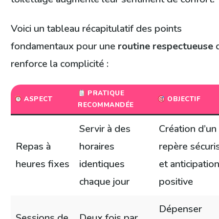
Voici un tableau récapitulatif des points
fondamentaux pour une
routine respectueuse
q
renforce la complicité :
PRATIQUE
ASPECT
OBJECTIF
RECOMMANDÉE
Servir à des
Création d’un
Repas à
horaires
repère sécuri
heures fixes
identiques
et anticipatio
chaque jour
positive
Dépenser
Sessions de
Deux fois par