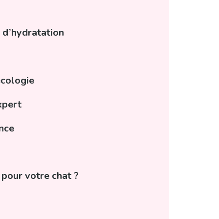
s d’hydratation
écologie
xpert
ence
 pour votre chat ?