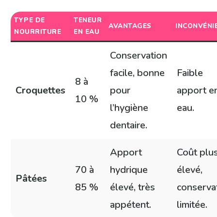
TYPE DE
TENEUR
AVANTAGES
INCONVÉNI
NOURRITURE
EN EAU
Conservation
facile, bonne
Faible
8 à
Croquettes
pour
apport e
10 %
l’hygiène
eau.
dentaire.
Apport
Coût plu
70 à
hydrique
élevé,
Pâtées
85 %
élevé, très
conserva
appétent.
limitée.